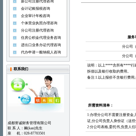
新公司注册代理咨询
会计记账报税咨询
企业审计年检咨询
个体营业执照办理咨询
分公司注册代理咨询
服务
住房公积金代理业务咨询
进出口业务办证代理咨询
分公司
代办申请一般纳税人咨询
分公司
说明：以上****含所有**
联系我们
拆借以及银行收取的费用。
备注
:1.
以上报价不含银行费用
,
所需资料清单：
1:
办理分公司不需要注册资金
,
证
,
分公司负责人身份证（这些
成都誉诚财务管理有限公司
2:
分公司表格
,
委托书
,
负责人任
联 系 人：阚(kan)先生
座 机：028-87703501